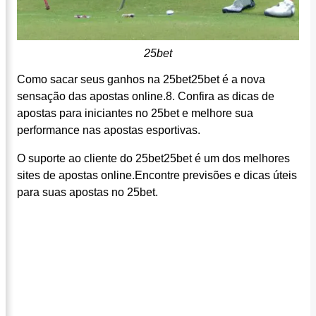
25bet
Como sacar seus ganhos na 25bet25bet é a nova
sensação das apostas online.8. Confira as dicas de
apostas para iniciantes no 25bet e melhore sua
performance nas apostas esportivas.
O suporte ao cliente do 25bet25bet é um dos melhores
sites de apostas online.Encontre previsões e dicas úteis
para suas apostas no 25bet.