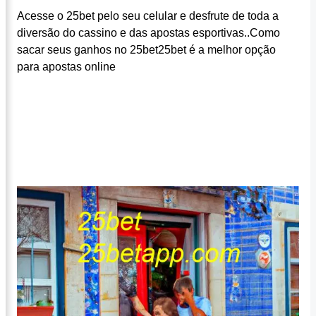
Acesse o 25bet pelo seu celular e desfrute de toda a
diversão do cassino e das apostas esportivas..Como
sacar seus ganhos no 25bet25bet é a melhor opção
para apostas online