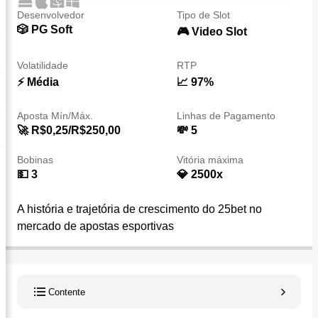
Desenvolvedor
Tipo de Slot
🎲 PG Soft
🎮 Video Slot
Volatilidade
RTP
⚡️ Média
📈 97%
Aposta Mín/Máx.
Linhas de Pagamento
🚀 R$0,25/R$250,00
💸 5
Bobinas
Vitória máxima
💵 3
💎 2500x
A história e trajetória de crescimento do 25bet no
mercado de apostas esportivas
Contente