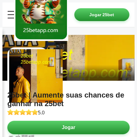
Jogar 25bet
25bet | Aumente suas chances de
ganhar na 25bet
5.0
Jogar