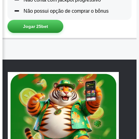
Não possui opção de comprar o bônus
Jogar 25bet